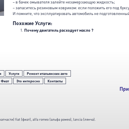
– в бачек омывателя залейте незамерзающую жидкость;
– запаситесь резиновым ковриком: если положить его под букс
И помните, что эксплуатировать автомобиль не подготовленный 
Похожие Услуги:
Почему двигатель расходует масло ?
я
Услуги
Ремонт итальянских авто
 Фиат
Это интересно
Контакты
При
части) fiat (фиат), alfa romeo (альфа ромео), lancia (лянча).