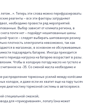
 летом…». Теперь эти слова можно перефразировать:
ческие реагенты – все эти факторы затрудняют
одвел, необходимо провести ряд мероприятий.
пованные. Выбор зависит от климата региона, в
, снега почти нет – подойдут нешипованные шины.
одной трассе – следует выбирать шипованную резину.
льно плотность электролита невозможно, так как
одаются в магазинах, в основном не обслуживаемые.
димости подзарядить батарею. Иногда приходится
него периода нагрузка на батарею возрастает в разы.
язким. Чтобы в холодную погоду масло не густело и
ссчитанное на -35. Со сменой масла необходимо и
ое распределение тормозных усилий между колёсами
ых колодок, и даже если их хватит еще на пару тысяч
ную диагностику тормозной системы в автосервисе.
рей специальной смазкой;
овода для «прикуривания», лопату (она может