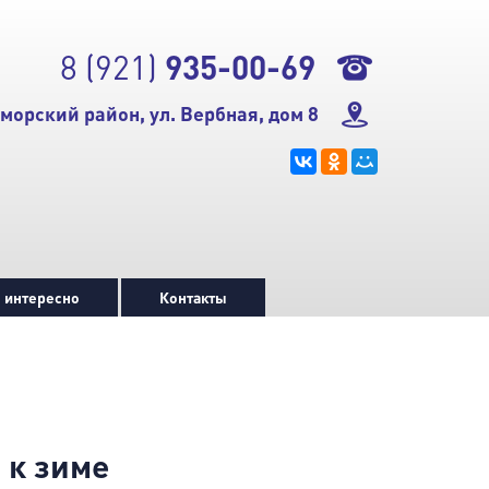
8 (921)
935-00-69
морский район, ул. Вербная, дом 8
 интересно
Контакты
 к зиме