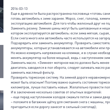
2016-03-13
Еще в древности была распространена пословица «готовь сани
готовь автомобиль к зиме заранее. Мороз, снег, гололед, хими
эксплуатацию автомобиля. Для того чтобы железный друг не п
Заменить резину. Зимние шины могут быть шипованные и неши
котором эксплуатируется автомобиль: если зима мягкая, сырая
Если снега много или автомобиль часто используется на загор
Подзарядить или заменить аккумулятор. Проверить самостояте
аккумуляторы, которые устанавливаются на автомобили или пр
Но можно измерить напряжение на клеммах, и в случае необхо
менять аккумулятор на более мощный, ведь с наступлением зим
Заменить масло. «Зимнее» моторное масло должно быть менее в
двигатель заводился в пол оборота, следует заливать масло ра
заменить масляный фильтр.
Проверить тормозную систему. На зимней дороге неравномерн
может быть опасным! Поэтому важно оценить состояние тормозн
километров, лучше поставить новые. Желательно провести пол
И в заключение несколько советов от опытных водителей:
– еще перед наступлением холодов смажьте петли и замки две
– положите в багажник щётку для сметания снега с машины, пр
пригодиться если дорогу занесет в сильный снегопад);